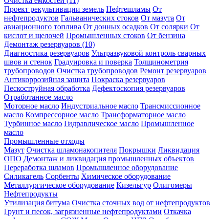
Очистка ёмкостей (11)
Проект рекультивации земель
Нефтешламы
От
нефтепродуктов
Гальванических стоков
От мазута
От
авиационного топлива
От донных осадков
От солярки
От
кислот и щелочей
Промышленных стоков
От бензина
Демонтаж резервуаров (10)
Диагностика резервуаров
Ультразвуковой контроль сварных
швов и стенок
Градуировка и поверка
Толщинометрия
трубопроводов
Очистка трубопроводов
Ремонт резервуаров
Антикоррозийная защита
Покраска резервуаров
Пескоструйная обработка
Дефектоскопия резервуаров
Отработанное масло
Моторное масло
Индустриальное масло
Трансмиссионное
масло
Компрессорное масло
Трансформаторное масло
Турбинное масло
Гидравлическое масло
Промышленное
масло
Промышленные отходы
Мазут
Очистка шламонакопителя
Покрышки
Ликвидация
ОПО
Демонтаж и ликвидация промышленных объектов
Переработка шламов
Промышленное оборудование
Силикагель
Сорбенты
Химическое оборудование
Металлургическое оборудование
Кизельгур
Олигомеры
Нефтепродукты
Утилизация битума
Очистка сточных вод от нефтепродуктов
Грунт и песок, загрязненные нефтепродуктами
Откачка