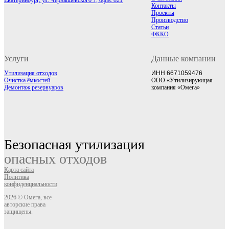
Екатеринбург, ул. Чернышевского 7, офис 821
Контакты
Проекты
Производство
Статьи
ФККО
Услуги
Данные компании
Утилизация отходов
ИНН 6671059476
Очистка ёмкостей
ООО «Утилизирующая
Демонтаж резервуаров
компания «Омега»
Безопасная утилизация
опасных отходов
Карта сайта
Политика
конфиденциальности
2026 © Омега, все
авторские права
защищены.