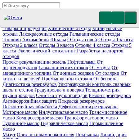
Утилизация отходов (19)
Очистка ёмкостей (11)
Демонтаж
резервуаров (10)
Отработанное масло
Промышленные отходы
Нефтепродукты
Товары и продукция
Химические отходы
Минеральные
отходы
Лакокрасочные отходы
Гальванические отходы
Топливо
Автомобили
Шпалы
Отходы солей
Отходы 1 класса
Отходы 2 класса
Отходы 3 класса
Отходы 4 класса
Отходы 5
класса
Экологический консалтинг
Разработка паспортов
отходов
Проект рекультивации земель
Нефтешламы
От
нефтепродуктов
Гальванических стоков
От мазута
От
авиационного топлива
От донных осадков
От солярки
От
кислот и щелочей
Промышленных стоков
От бензина
Диагностика резервуаров
Ультразвуковой контроль сварных
швов и стенок
Градуировка и поверка
Толщинометрия
трубопроводов
Очистка трубопроводов
Ремонт резервуаров
Антикоррозийная защита
Покраска резервуаров
Пескоструйная обработка
Дефектоскопия резервуаров
Моторное масло
Индустриальное масло
Трансмиссионное
масло
Компрессорное масло
Трансформаторное масло
Турбинное масло
Гидравлическое масло
Промышленное
масло
Мазут
Очистка шламонакопителя
Покрышки
Ликвидация