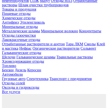
нефтепродуктов
СОЖ
Мазут
Отходы НПЗ
Отработанные
растворы
Шлам очистки трубопроводов
Товары и продукция
Пищевые отходы
Химические отходы
Антифриз
Этиленгликоль
Минеральные отходы
Металлические шламы
Минеральное волокно
Концентраты
Отходы газоочистки
Лакокрасочные отходы
Отработанные растворители и ацетон
Тара ЛКМ
Смолы
Клей
и мастика
Нефрас
Органические растворители
Сольвент
Гальванические отходы
Щелочи
Гальванические шламы
Травильные растворы
Хромсодержащие отходы
Топливо
Бензин
Дизель
Керосин
Автомобили
Грузовые авто
Спецтехника
Транспорт с предприятия
Отходы солей
Оксиды и гидроксиды
Все услуги