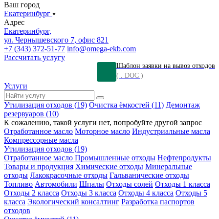
Ваш город
Екатеринбург
Адрес
Екатеринбург,
ул. Чернышевского 7, офис 821
+7 (343) 372-51-77
info@omega-ekb.com
Рассчитать услугу
Шаблон заявки на вывоз отходов
( . DOC )
Услуги
Утилизация отходов (19)
Очистка ёмкостей (11)
Демонтаж
резервуаров (10)
К сожалению, такой услуги нет, попробуйте другой запрос
Отработанное масло
Моторное масло
Индустриальные масла
Компрессорные масла
Утилизация отходов (19)
Отработанное масло
Промышленные отходы
Нефтепродукты
Товары и продукция
Химические отходы
Минеральные
отходы
Лакокрасочные отходы
Гальванические отходы
Топливо
Автомобили
Шпалы
Отходы солей
Отходы 1 класса
Отходы 2 класса
Отходы 3 класса
Отходы 4 класса
Отходы 5
класса
Экологический консалтинг
Разработка паспортов
отходов