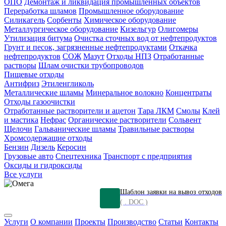
ОПО
Демонтаж и ликвидация промышленных объектов
Переработка шламов
Промышленное оборудование
Силикагель
Сорбенты
Химическое оборудование
Металлургическое оборудование
Кизельгур
Олигомеры
Утилизация битума
Очистка сточных вод от нефтепродуктов
Грунт и песок, загрязненные нефтепродуктами
Откачка
нефтепродуктов
СОЖ
Мазут
Отходы НПЗ
Отработанные
растворы
Шлам очистки трубопроводов
Пищевые отходы
Антифриз
Этиленгликоль
Металлические шламы
Минеральное волокно
Концентраты
Отходы газоочистки
Отработанные растворители и ацетон
Тара ЛКМ
Смолы
Клей
и мастика
Нефрас
Органические растворители
Сольвент
Щелочи
Гальванические шламы
Травильные растворы
Хромсодержащие отходы
Бензин
Дизель
Керосин
Грузовые авто
Спецтехника
Транспорт с предприятия
Оксиды и гидроксиды
Все услуги
Шаблон заявки на вывоз отходов
( . DOC )
Услуги
О компании
Проекты
Производство
Статьи
Контакты